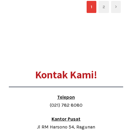
1
2
Kontak Kami!
Telepon
(021) 782 8080
Kantor Pusat
Jl RM Harsono 54, Ragunan