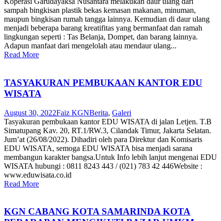
Koperasi Garudayaksa Nusantara melakukan daur ulang dari
sampah bingkisan plastik bekas kemasan makanan, minuman,
maupun bingkisan rumah tangga lainnya. Kemudian di daur ulang
menjadi beberapa barang kreatifitas yang bermanfaat dan ramah
lingkungan seperti : Tas Belanja, Dompet, dan barang lainnya.
Adapun manfaat dari mengelolah atau mendaur ulang...
Read More
TASYAKURAN PEMBUKAAN KANTOR EDU
WISATA
August 30, 2022
Faiz KGN
Berita
,
Galeri
Tasyakuran pembukaan kantor EDU WISATA di jalan Letjen. T.B
Simatupang Kav. 20, RT.1/RW.3, Cilandak Timur, Jakarta Selatan.
Jum’at (26/08/2022). Dihadiri oleh para Direktur dan Komisaris
EDU WISATA, semoga EDU WISATA bisa menjadi sarana
membangun karakter bangsa.Untuk Info lebih lanjut mengenai EDU
WISATA hubungi : 0811 8243 443 / (021) 783 42 446Website :
www.eduwisata.co.id
Read More
KGN CABANG KOTA SAMARINDA KOTA