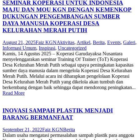
SEMINAR KOPERASI UNTUK INDONESIA
MAJU DAN MOU KGN DENGAN KEMENKOP
DUKUNGAN PENGEMBANGAN SUMBER
DAYA MANUSIA KOPERASI DESA
KELURAHAN MERAH PUTIH
August 21, 2025
Faiz KGN
Aktivitas
,
Artikel
,
Berita
,
Events
,
Galeri
,
Informasi Umum
,
Inspirasi
,
Uncategorized
Kamis, 14 Agustus 2025 – Koperasi Garudayaksa Nusantara
menyelenggarakan seminar Training Of Trainer (ToT) Koperasi
Desa Kelurahan Merah Putih sebagai upaya peningkatan kapasitas
sumber daya manusia dalam mengelola Koperasi Desa Kelurahan
Merah Putih. Melalui acara ini diharapkan pengelolaan Koperasi
Desa Kelurahan Merah Putih yang dikelola akan tumbuh dan
berkembang dengan baik sehingga dapat mendorong peningkatan...
Read More
INOVASI SAMPAH PLASTIK MENJADI
BARANG BERMANFAAT
September 21, 2022
Faiz KGN
Berita
Dalam usaha mengatasi permasalahan sampah plastik para anggota