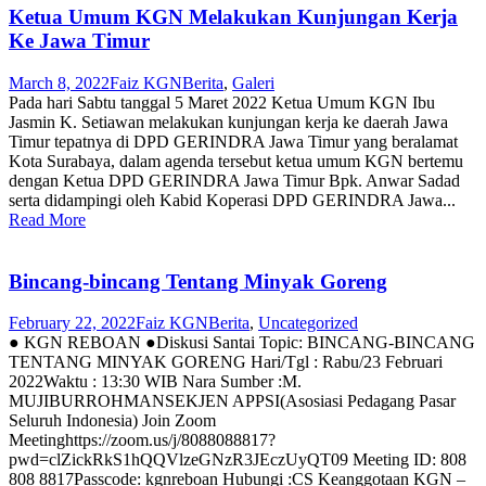
Ketua Umum KGN Melakukan Kunjungan Kerja
Ke Jawa Timur
March 8, 2022
Faiz KGN
Berita
,
Galeri
Pada hari Sabtu tanggal 5 Maret 2022 Ketua Umum KGN Ibu
Jasmin K. Setiawan melakukan kunjungan kerja ke daerah Jawa
Timur tepatnya di DPD GERINDRA Jawa Timur yang beralamat
Kota Surabaya, dalam agenda tersebut ketua umum KGN bertemu
dengan Ketua DPD GERINDRA Jawa Timur Bpk. Anwar Sadad
serta didampingi oleh Kabid Koperasi DPD GERINDRA Jawa...
Read More
Bincang-bincang Tentang Minyak Goreng
February 22, 2022
Faiz KGN
Berita
,
Uncategorized
● KGN REBOAN ●Diskusi Santai Topic: BINCANG-BINCANG
TENTANG MINYAK GORENG Hari/Tgl : Rabu/23 Februari
2022Waktu : 13:30 WIB Nara Sumber :M.
MUJIBURROHMANSEKJEN APPSI(Asosiasi Pedagang Pasar
Seluruh Indonesia) Join Zoom
Meetinghttps://zoom.us/j/8088088817?
pwd=clZickRkS1hQQVlzeGNzR3JEczUyQT09 Meeting ID: 808
808 8817Passcode: kgnreboan Hubungi :CS Keanggotaan KGN –