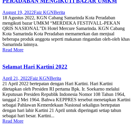
PERADABAN MENGIKUTI BAZAR UMKM
August 19, 2022
Faiz KGN
Berita
18 Agustus 2022, KGN Cabang Samarinda Kota Peradaban
mengikuti bazar UMKM “MERDEKA FESTIVALL-PEKAN
QRIS NASIONAL”Di Hotel Mercure Samarinda. KGN Cabang
Kota Samarinda Kota Peradaban memamerkan dan menjual
beberapa produk anggota seperti makanan ringandan oleh-oleh khas
Samarinda lainnya.
Read More
Selamat Hari Kartini 2022
April 21, 2022
Faiz KGN
Berita
21 April 2022 bertepatan dengan Hari Kartini. Hari Kartini
ditetapkan oleh Presiden RI pertama Bpk. Ir. Soekarno melalui
Keputusan Presiden Republik Indonesia Nomor 108 Tahun 1964,
tanggal 2 Mei 1964. Bahwa KEPPRES tersebut menetapkan Kartini
sebagai Pahlawan Kemerdekaan Nasional sekaligus bertepatan
dengan hari lahir Kartini 21 April untuk diperingati setiap tahun
sebagai hari besar. Kartini...
Read More