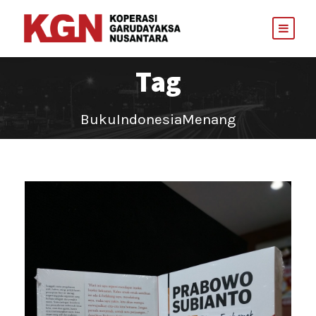
Tag
BukuIndonesiaMenang