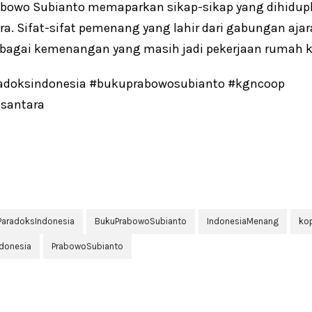
Prabowo Subianto memaparkan sikap-sikap yang dihidu
a. Sifat-sifat pemenang yang lahir dari gabungan ajar
bagai kemenangan yang masih jadi pekerjaan rumah k
adoksindonesia #bukuprabowosubianto #kgncoop
santara
ParadoksIndonesia
BukuPrabowoSubianto
IndonesiaMenang
ko
donesia
PrabowoSubianto