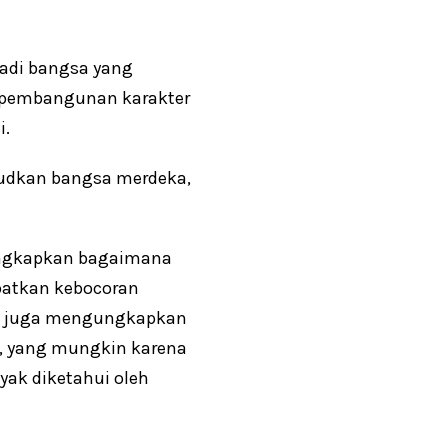
jadi bangsa yang
es pembangunan karakter
i.
ujudkan bangsa merdeka,
gungkapkan bagaimana
batkan kebocoran
ini juga mengungkapkan
, yang mungkin karena
ak diketahui oleh