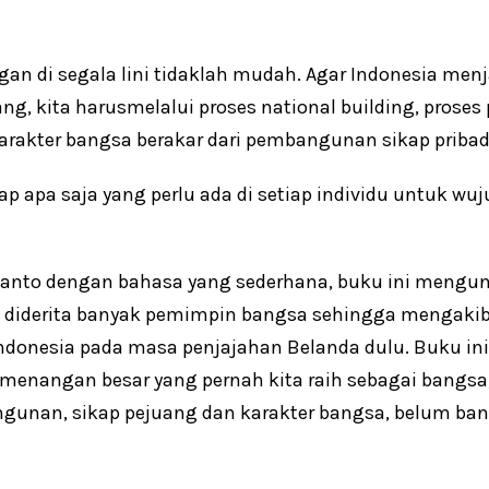
 di segala lini tidaklah mudah. Agar Indonesia men
ng, kita harus
melalui proses national building, pros
akter bangsa berakar dari pembangunan sikap pribad
ap apa saja yang perlu ada di setiap individu untuk w
ubianto dengan bahasa yang sederhana, buku ini men
ng diderita banyak pemimpin bangsa sehingga mengaki
r Indonesia pada masa penjajahan Belanda dulu. Buku 
enangan besar yang pernah kita raih sebagai bangsa
nan, sikap pejuang dan karakter bangsa, belum bany