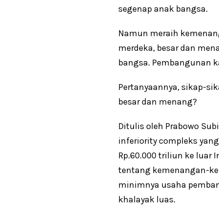
segenap anak bangsa.
Namun meraih kemenangan
merdeka, besar dan mena
bangsa. Pembangunan kar
Pertanyaannya, sikap-sik
besar dan menang?
Ditulis oleh Prabowo S
inferiority compleks ya
Rp.60.000 triliun ke lua
tentang kemenangan-kem
minimnya usaha pembangu
khalayak luas.