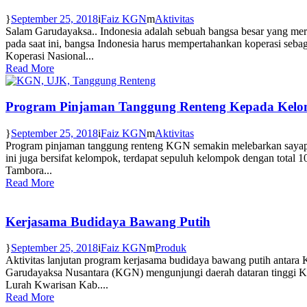
September 25, 2018
Faiz KGN
Aktivitas
Salam Garudayaksa.. Indonesia adalah sebuah bangsa besar yang merd
pada saat ini, bangsa Indonesia harus mempertahankan koperasi sebag
Koperasi Nasional...
Read More
Program Pinjaman Tanggung Renteng Kepada Kel
September 25, 2018
Faiz KGN
Aktivitas
Program pinjaman tanggung renteng KGN semakin melebarkan sayap, 
ini juga bersifat kelompok, terdapat sepuluh kelompok dengan total
Tambora...
Read More
Kerjasama Budidaya Bawang Putih
September 25, 2018
Faiz KGN
Produk
Aktivitas lanjutan program kerjasama budidaya bawang putih antara 
Garudayaksa Nusantara (KGN) mengunjungi daerah dataran tinggi Kab
Lurah Kwarisan Kab....
Read More