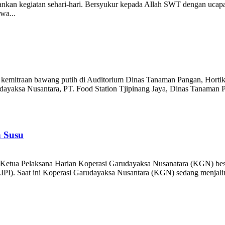
kan kegiatan sehari-hari. Bersyukur kepada Allah SWT dengan ucapa
wa...
asi kemitraan bawang putih di Auditorium Dinas Tanaman Pangan, Horti
dayaksa Nusantara, PT. Food Station Tjipinang Jaya, Dinas Tanaman P
 Susu
u Ketua Pelaksana Harian Koperasi Garudayaksa Nusanatara (KGN) bes
LIPI). Saat ini Koperasi Garudayaksa Nusantara (KGN) sedang menjal