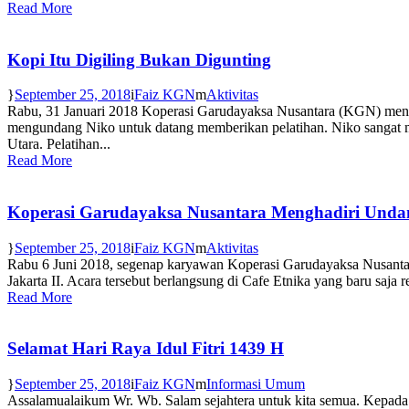
Read More
Kopi Itu Digiling Bukan Digunting
September 25, 2018
Faiz KGN
Aktivitas
Rabu, 31 Januari 2018 Koperasi Garudayaksa Nusantara (KGN) mengu
mengundang Niko untuk datang memberikan pelatihan. Niko sangat me
Utara. Pelatihan...
Read More
Koperasi Garudayaksa Nusantara Menghadiri Unda
September 25, 2018
Faiz KGN
Aktivitas
Rabu 6 Juni 2018, segenap karyawan Koperasi Garudayaksa Nusant
Jakarta II. Acara tersebut berlangsung di Cafe Etnika yang baru saja
Read More
Selamat Hari Raya Idul Fitri 1439 H
September 25, 2018
Faiz KGN
Informasi Umum
Assalamualaikum Wr. Wb. Salam sejahtera untuk kita semua. Kepada