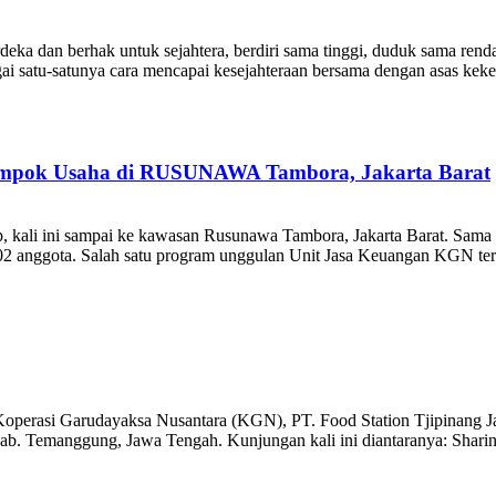
eka dan berhak untuk sejahtera, berdiri sama tinggi, duduk sama ren
ai satu-satunya cara mencapai kesejahteraan bersama dengan asas keke
ompok Usaha di RUSUNAWA Tambora, Jakarta Barat
kali ini sampai ke kawasan Rusunawa Tambora, Jakarta Barat. Sama 
 102 anggota. Salah satu program unggulan Unit Jasa Keuangan KGN te
Koperasi Garudayaksa Nusantara (KGN), PT. Food Station Tjipinang Jay
. Temanggung, Jawa Tengah. Kunjungan kali ini diantaranya: Sharing