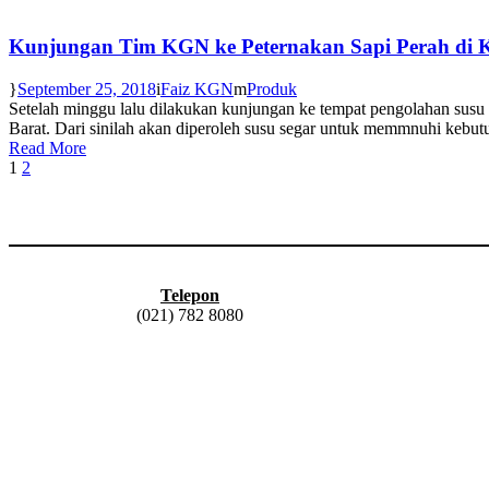
Kunjungan Tim KGN ke Peternakan Sapi Perah di 
September 25, 2018
Faiz KGN
Produk
Setelah minggu lalu dilakukan kunjungan ke tempat pengolahan susu
Barat. Dari sinilah akan diperoleh susu segar untuk memmnuhi kebu
Read More
1
2
Telepon
(021) 782 8080