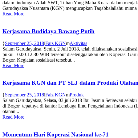
dalam lindungan Allah SWT, Tuhan Yang Maha Kuasa dalam menjalan
Garudayaksa Nusantara (KGN) mengucapkan Taqabbalallahu minna 
Read More
Kerjasama Budidaya Bawang Putih
September 25, 2018
Faiz KGN
Aktivitas
Salam Garudayaksa, Senin, 2 Juli 2018, telah dilaksanakan sosialis
pukul 10.00-12.30 WIB tersebut diselenggarakan oleh Koperasi Garu
Bogor. Kegiatan sosialisasi tersebut...
Read More
Kerjasama KGN dan PT SLJ dalam Produki Olahan
September 25, 2018
Faiz KGN
Produk
Salam Garudayaksa, Selasa, 03 juli 2018 Ibu Jasmin Setiawan selak
di Bogor tepatnya di kantor Lembaga Ilmu Pengetahuan Indonesia (
olahan...
Read More
Momentum Hari Koperasi Nasional ke-71