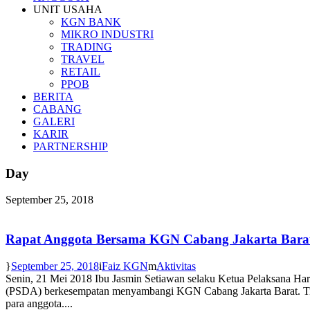
UNIT USAHA
KGN BANK
MIKRO INDUSTRI
TRADING
TRAVEL
RETAIL
PPOB
BERITA
CABANG
GALERI
KARIR
PARTNERSHIP
Day
September 25, 2018
Rapat Anggota Bersama KGN Cabang Jakarta Bara
September 25, 2018
Faiz KGN
Aktivitas
Senin, 21 Mei 2018 Ibu Jasmin Setiawan selaku Ketua Pelaksana H
(PSDA) berkesempatan menyambangi KGN Cabang Jakarta Barat. Tiba
para anggota....