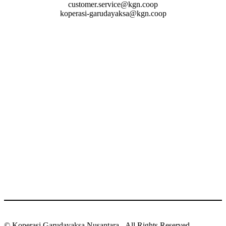
customer.service@kgn.coop
koperasi-garudayaksa@kgn.coop
© Koperasi Garudayaksa Nusantara - All Rights Reserved