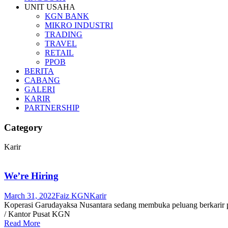
UNIT USAHA
KGN BANK
MIKRO INDUSTRI
TRADING
TRAVEL
RETAIL
PPOB
BERITA
CABANG
GALERI
KARIR
PARTNERSHIP
Category
Karir
We’re Hiring
March 31, 2022
Faiz KGN
Karir
Koperasi Garudayaksa Nusantara sedang membuka peluang berkarir p
/ Kantor Pusat KGN
Read More