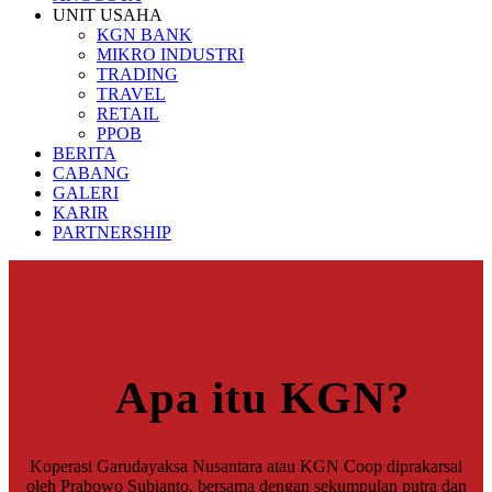
UNIT USAHA
KGN BANK
MIKRO INDUSTRI
TRADING
TRAVEL
RETAIL
PPOB
BERITA
CABANG
GALERI
KARIR
PARTNERSHIP
Apa itu KGN?
Koperasi Garudayaksa Nusantara atau KGN Coop diprakarsai
oleh Prabowo Subianto, bersama dengan sekumpulan putra dan