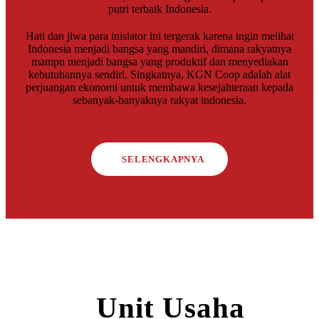
putri terbaik Indonesia.
Hati dan jiwa para inisiator ini tergerak karena ingin melihat
Indonesia menjadi bangsa yang mandiri, dimana rakyatnya
mampu menjadi bangsa yang produktif dan menyediakan
kebutuhannya sendiri. Singkatnya, KGN Coop adalah alat
perjuangan ekonomi untuk membawa kesejahteraan kepada
sebanyak-banyaknya rakyat indonesia.
SELENGKAPNYA
Unit Usaha