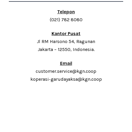
Telepon
(021) 782 8080
Kantor Pusat
Jl RM Harsono 54, Ragunan
Jakarta – 12550, Indonesia.
Email
customer.service@kgn.coop
koperasi-garudayaksa@kgn.coop